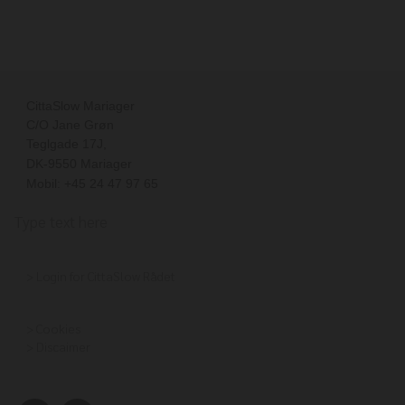
CittaSlow Mariager
C/O Jane Grøn
Teglgade 17J
,
DK-
9550
Mariager
Mobil: +45 24 47 97 65
Type text here
>
Login for CittaSlow Rådet
>
Cookies
>
Discaimer