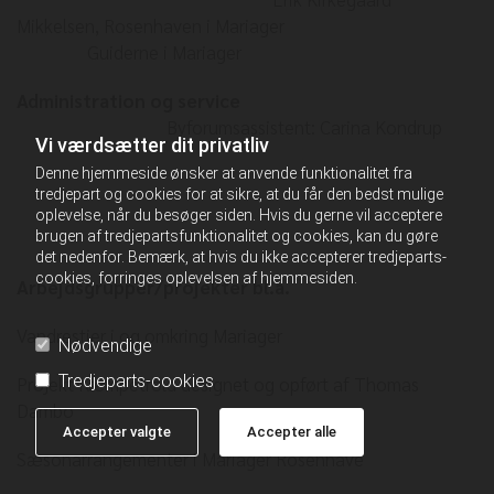
Mikkelsen, Rosenhaven i Mariager
Guiderne i Mariager
Administration og service
Byforumsassistent: Carina Kondrup
Vi værdsætter dit privatliv
Denne hjemmeside ønsker at anvende funktionalitet fra
tredjepart og cookies for at sikre, at du får den bedst mulige
oplevelse, når du besøger siden. Hvis du gerne vil acceptere
brugen af tredjepartsfunktionalitet og cookies, kan du gøre
det nedenfor. Bemærk, at hvis du ikke accepterer tredjeparts-
cookies, forringes oplevelsen af hjemmesiden.
Arbejdsgrupper/projekter bl.a.
Vandrestier i og omkring Mariager
Nødvendige
Tredjeparts-cookies
Projekt Kæmpetrold designet og opført af Thomas
Dambo
Accepter valgte
Accepter alle
Sæsonarrangementer i Mariager Rosenhave