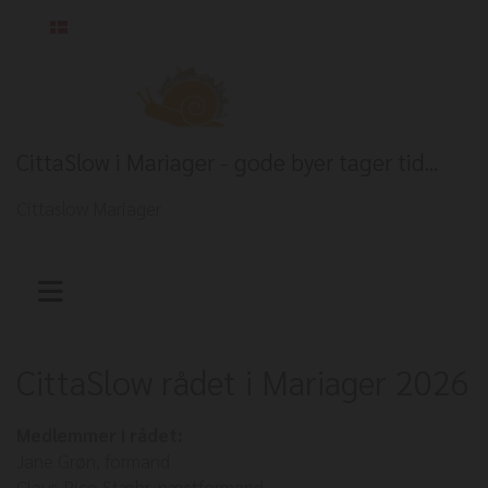
Dansk
CittaSlow i Mariager - gode byer tager tid...
Cittaslow Mariager
CittaSlow rådet i Mariager 2026
Medlemmer i rådet:
Jane Grøn, formand
Claus Pico Stæhr, næstformand