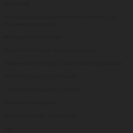
Byudvikling
Infomateriale/bykort/plakater/foldere om byen i trykt
materiale samt på nettet
Mariagers historie formidlet
Support til Aftensang i Mariager på havnen
Udadvendt aktivering af Cittaslow-huset på Egepladsen
Info om bryllupstilbud på rådhuset
Trafikforhold/regulering i midtbyen
Historiske oversigtsskilte
Godtfolk i Mariager - kunstprojekt
mm