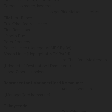
Torben Holmgren, kasserer
Holger Birk Nielsen, sekretær
Elly Hjort Ranch
Erik Kirkegård Mikkelsen
Finn Ramsgaard
Lisbeth Due
Peter Sonneby
Peder Larsen (Udpeget af MFK Byråd)
Simon Linde (Udpeget af MFK Byråd)
Hans Christian Hvidstendahl
(Udpeget af Destination Himmerland)
Jeppe Ørberg, suppleant
Repræsentant Mariagerfjord Kommune:
Annika Johansen
(Mariagerfjord kommune)
Tilknyttede
Erik Kirkegaard