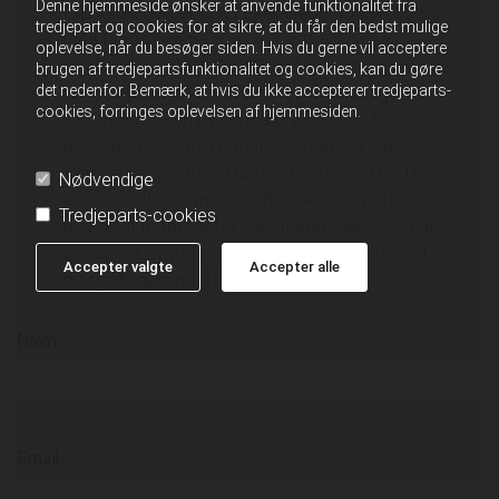
Denne hjemmeside ønsker at anvende funktionalitet fra
CittaSlow holder fast i et Mariager folkemøde,
tredjepart og cookies for at sikre, at du får den bedst mulige
med Europa som
oplevelse, når du besøger siden. Hvis du gerne vil acceptere
omdrejningspunkt.CittaSlowrådet i Mariager
brugen af tredjepartsfunktionalitet og cookies, kan du gøre
har besluttet, at de vil arrangere ”Mariager
det nedenfor. Bemærk, at hvis du ikke accepterer tredjeparts-
cookies, forringes oplevelsen af hjemmesiden.
folkemøde” i en ny og mindre version. Det
bliver den 30. og 31. maj 2025Der har været
Europa folkemøde i Mariager i 2022 og i 2024
Nødvendige
i to forskellige versioner. Begge folkemøder
Tredjeparts-cookies
blev godt modtaget. Folkemødet lykkes pga af
en hær af dygtige og engagerede frivillige. Vil
Accepter valgte
Accepter alle
du også være med?
Navn
Email