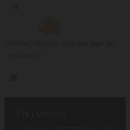
Dansk
CittaSlow i Mariager - gode byer tager tid...
Cittaslow Mariager
FN i verden
Kurt Mosgaard er tidligere generalmajor med