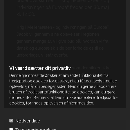
under overskriften ” "Krig i Mellemøsten - og
indvirkningen på Europa" fredag den 30. maj
kl. 14:00.
Krig i Mellemøsten - og indvirkningen på Europa".
Jacob vil gennem sine oplevelser i regionen
gennem mange år, vil give bud på, hvordan vi fra
dansk og europæisk side bør forholde os til de
udfordringer, vi står overfor.
Vi værdsætter dit privatliv
Det er en spændende vinkel, som der sikkert ikke
er mange, der tænker på (ud over Gaza krigen) -
Denne hjemmeside ønsker at anvende funktionalitet fra
tredjepart og cookies for at sikre, at du får den bedst mulige
men området har en meget kraftig indvirkning på,
oplevelse, når du besøger siden. Hvis du gerne vil acceptere
hvad der sker i Europa.
brugen af tredjepartsfunktionalitet og cookies, kan du gøre
det nedenfor. Bemærk, at hvis du ikke accepterer tredjeparts-
cookies, forringes oplevelsen af hjemmesiden.
Nødvendige