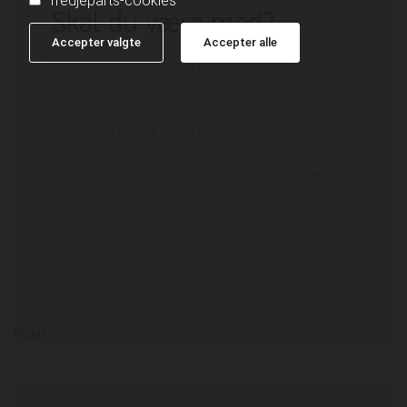
Tredjeparts-cookies
Skal du være med?
Accepter valgte
Accepter alle
CittaSlow holder fast i et Mariager folkemøde,
med Europa som
omdrejningspunkt.CittaSlowrådet i Mariager
har besluttet, at de vil arrangere ”Mariager
folkemøde” i en ny og mindre version. Det
bliver den 30. og 31. maj 2025Der har været
Europa folkemøde i Mariager i 2022 og i 2024
i to forskellige versioner. Begge folkemøder
blev godt modtaget. Folkemødet lykkes pga af
en hær af dygtige og engagerede frivillige. Vil
du også være med?
Navn