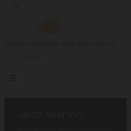
Dansk
CittaSlow i Mariager - gode byer tager tid...
Cittaslow Mariager
Jacob Kaarsbo:
Jacob Kaarsbo blev uddannet cand.scient.pol