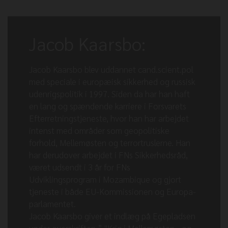
Jacob Kaarsbo:
Jacob Kaarsbo blev uddannet cand.scient.pol
med speciale i europæisk sikkerhed og russisk
udenrigspolitik i 1997. Siden da har han haft
en lang og spændende karriere i Forsvarets
Efterretningstjeneste, hvor han har arbejdet
intenst med områder som geopolitiske
forhold, Mellemøsten og terrortruslerne. Han
har derudover arbejdet i FNs Sikkerhedsråd,
været udsendt i 3 år for FNs
Udviklingsprogram i Mozambique og gjort
tjeneste i både EU-Kommissionen og Europa-
parlamentet.
Jacob Kaarsbo giver et indlæg på Egepladsen