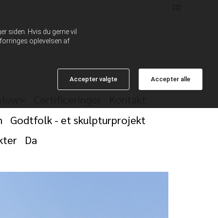
Dansk
r siden. Hvis du gerne vil
 forringes oplevelsen af
Accepter valgte
Accepter alle
slow
Certificeringer
Kontakt
n
Godtfolk - et skulpturprojekt
kter
Da