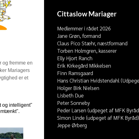
Cittaslow Mariager
Medlemmer i rådet 2026
Jane Grøn, formand
Claus Pico Stæhr, næstformand
Torben Holmgren, kasserer
Elly Hjort Ranch
or og fremme en
Erik Kirkegård Mikkelsen
rker Mariagers
Finn Ramsgaard
gtighed er et
Hans Christian Hvidstendahl (Udpege
Holger Birk Nielsen
Lisbeth Due
Peter Sonneby
og intelligent"
Peder Larsen (udpeget af MFK Byråd
nemtænkt".
Simon Linde (udpeget af MFK Byråd)
Jeppe Ørberg