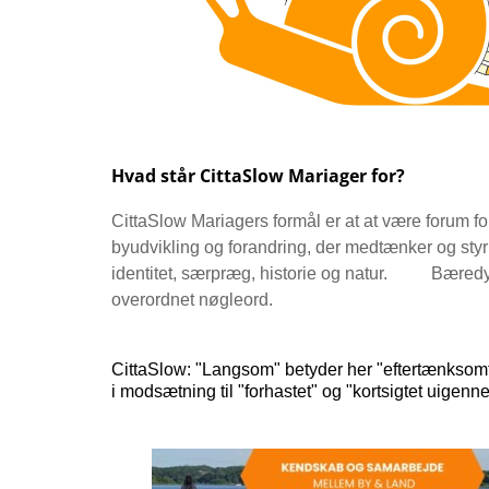
Hvad står CittaSlow Mariager for?
CittaSlow Mariagers formål er at at være forum f
byudvikling og forandring,
der medtænker
og sty
identitet, særpræg, historie og natur.
Bæredy
overordnet nøgleord.
CittaSlow: "Langsom" betyder her "eftertænksomt 
i modsætning til "forhastet" og "kortsigtet uigen