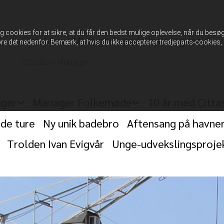
 cookies for at sikre, at du får den bedst mulige oplevelse, når du besøge
CittaSlow i Mariager - gode byer tager tid...
re det nedenfor. Bemærk, at hvis du ikke accepterer tredjeparts-cookies,
Cittaslow Mariager
ager
Mariager Folkemøde
10 år med Citta
ide ture
Ny unik badebro
Aftensang på havne
Trolden Ivan Evigvår
Unge-udvekslingsproje